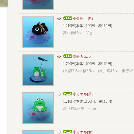
小金魚 （黒）
1,210円(本体1,100円、税110円)
高4×幅6.5㎝ 30ｇ
幸せカエル
1,760円(本体1,600円、税160円)
(男)高5.5㎝×幅3.5㎝ (女）高4.5㎝ 奥行×2
小ガエル(男）
1,210円(本体1,100円、税110円)
高4×幅5.5×奥行4.5㎝
小ガエル(女）