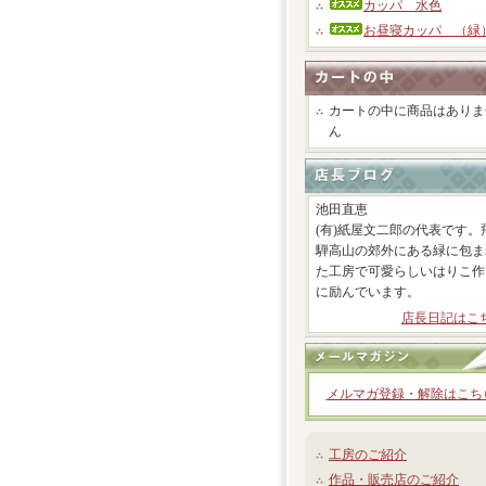
カッパ 水色
お昼寝カッパ （緑
カートの中に商品はありま
ん
池田直恵
(有)紙屋文二郎の代表です。
騨高山の郊外にある緑に包ま
た工房で可愛らしいはりこ作
に励んでいます。
店長日記はこ
メルマガ登録・解除はこち
工房のご紹介
作品・販売店のご紹介