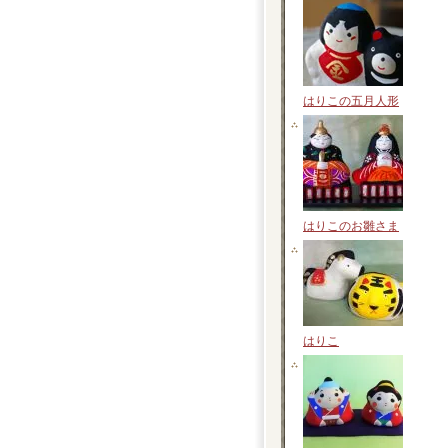
はりこの五月人形
はりこのお雛さま
はりこ