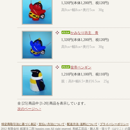
1,320円(本体1,200円、税120円)
高9㎝×幅8㎝×奥行5㎝ 30g
かみなり坊主 青
1,320円(本体1,200円、税120円)
高9㎝×幅8㎝×奥行5㎝ 30g
皇帝ペンギン
1,210円(本体1,100円、税110円)
親：高8×幅6.5×奥行6.5㎝ 25g
全 [
25
] 商品中 [
1
-
20
] 商品を表示しています。
次のページへ >
特定商取引法に基づく表記
|
支払い方法について
|
配送方法･送料について
|
プライバシーポリシー
© 2012 有限会社 紙屋文二郎 bunziro.com All right reserved.
和紙工芸品・雛人形・張り子（はりこ）の