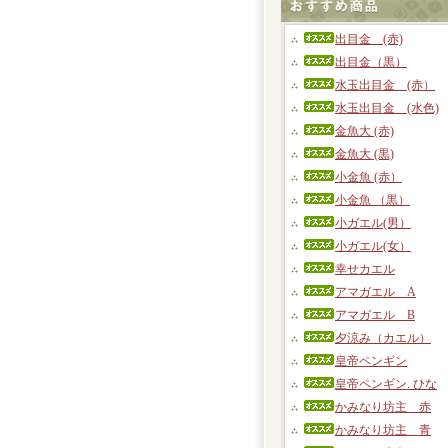
出目金 (赤)
出目金（黒）
水玉出目金 (赤）
水玉出目金 (水色)
金魚大 (赤)
金魚大 (黒)
小金魚 (赤）
小金魚 （黒）
小ガエル(男）
小ガエル(女）
幸せカエル
アマガエル A
アマガエル B
夕涼み（カエル）
皇帝ペンギン
皇帝ペンギン. ひな
かみなり坊主 赤
かみなり坊主 青