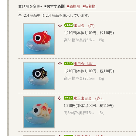
並び順を変更»
■
おすすめ順
■価格順
■新着順
全 [
25
] 商品中 [
1
-
20
] 商品を表示しています。
出目金 (赤)
1,210円(本体1,100円、税110円)
高5×幅7×奥行5.5㎝ 15g
出目金（黒）
1,210円(本体1,100円、税110円)
高5×幅7×奥行5.5㎝ 15g
水玉出目金 (赤）
1,210円(本体1,100円、税110円)
高5×幅7×奥行5.5㎝ 15g