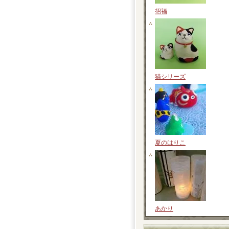
招福
猫シリーズ
夏のはりこ
あかり