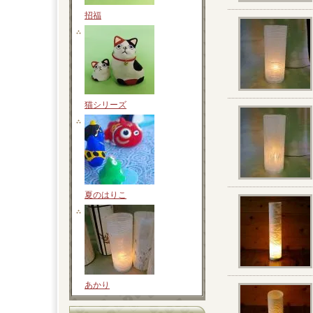
招福
猫シリーズ
夏のはりこ
あかり