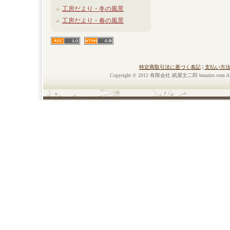
工房だより・冬の風景
工房だより・春の風景
特定商取引法に基づく表記
|
支払い方
Copyright © 2012 有限会社 紙屋文二郎 bunziro.com All r