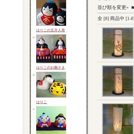
並び順を変更»
全 [
8
] 商品中 [
1
-
8
はりこの五月人形
はりこのお雛さま
はりこ