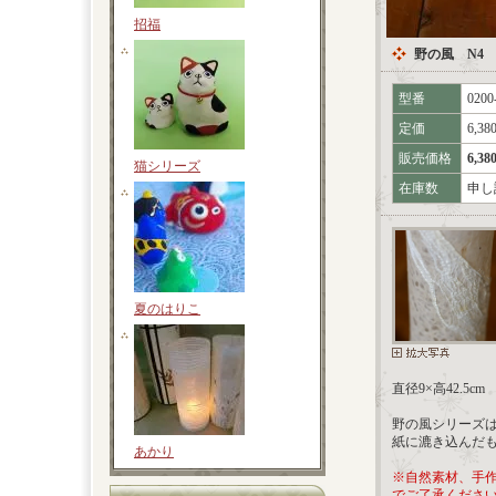
招福
野の風 N4
型番
0200
定価
6,3
販売価格
6,3
猫シリーズ
在庫数
申し
夏のはりこ
直径9×高42.5
野の風シリーズ
紙に漉き込んだ
あかり
※自然素材、手
でご了承くださ