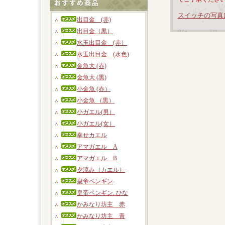
スイッチの写真
出目金 (赤)
出目金（黒）
水玉出目金 (赤）
水玉出目金 (水色)
金魚大 (赤)
金魚大 (黒)
小金魚 (赤）
小金魚 （黒）
小ガエル(男）
小ガエル(女）
幸せカエル
アマガエル A
アマガエル B
夕涼み（カエル）
皇帝ペンギン
皇帝ペンギン. ひな
かみなり坊主 赤
かみなり坊主 青