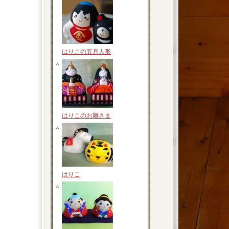
はりこの五月人形
はりこのお雛さま
はりこ