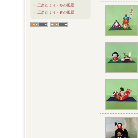
工房だより・冬の風景
工房だより・春の風景