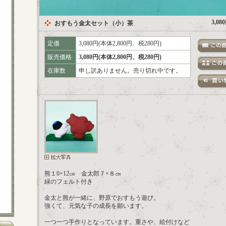
3,0
おすもう金太セット（小）茶
定価
3,080円(本体2,800円、税280円)
販売価格
3,080円(本体2,800円、税280円)
在庫数
申し訳ありません。売り切れ中です。
熊１0×12㎝ 金太郎７×８㎝
緑のフェルト付き
金太と熊が一緒に、野原でおすもう遊び。
強くて、元気な子の成長を願います。
一つ一つ手作りとなっています。重さや、絵付けなど