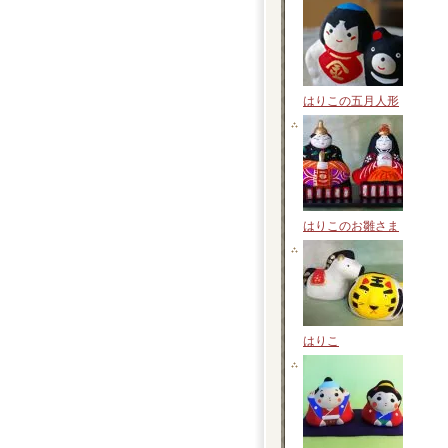
はりこの五月人形
はりこのお雛さま
はりこ