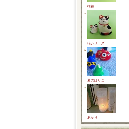
招福
猫シリーズ
夏のはりこ
あかり