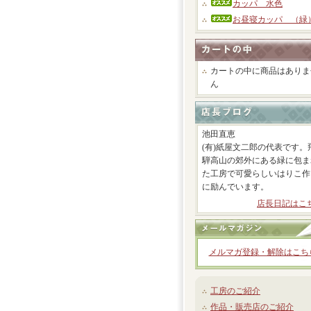
カッパ 水色
お昼寝カッパ （緑
カートの中に商品はありま
ん
池田直恵
(有)紙屋文二郎の代表です。
騨高山の郊外にある緑に包ま
た工房で可愛らしいはりこ作
に励んでいます。
店長日記はこ
メルマガ登録・解除はこち
工房のご紹介
作品・販売店のご紹介