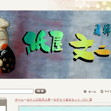
ホーム
»
はりこの五月人形
»
おすもう金太セット（小）茶