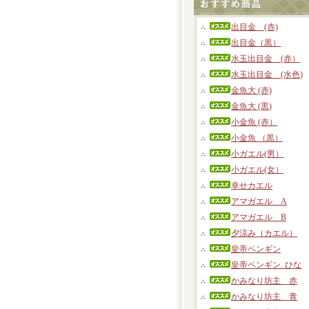
出目金 (赤)
出目金（黒）
水玉出目金 (赤）
水玉出目金 (水色)
金魚大 (赤)
金魚大 (黒)
小金魚 (赤）
小金魚 （黒）
小ガエル(男）
小ガエル(女）
幸せカエル
アマガエル A
アマガエル B
夕涼み（カエル）
皇帝ペンギン
皇帝ペンギン. ひな
かみなり坊主 赤
かみなり坊主 青