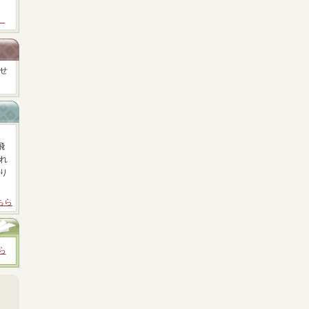
）
せ
飛
れ
り
ちら
ら