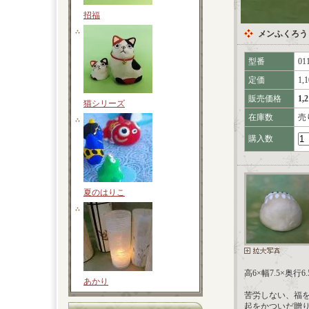
招福
メンふくろう
型番
01
定価
1,
販売価格
1,
猫シリーズ
在庫数
売
購入数
夏のはりこ
高6×幅7.5×奥行6.
あかり
苦労しない、福
起をかついだ贈